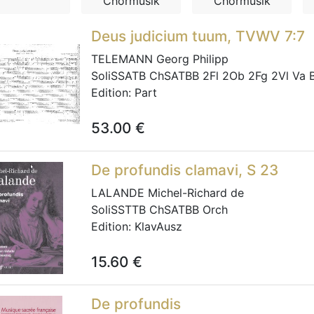
Chormusik
Chormusik
Deus judicium tuum, TVWV 7:7
TELEMANN Georg Philipp
SoliSSATB ChSATBB 2Fl 2Ob 2Fg 2Vl Va 
Edition:
Part
53.00
€
De profundis clamavi, S 23
LALANDE Michel-Richard de
SoliSSTTB ChSATBB Orch
Edition:
KlavAusz
15.60
€
De profundis