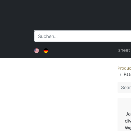
sheet
Produc
Psa
Ja
di
We