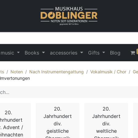
 music
Books
accessories
Gifts
Blog
ts
Noten
Nach Instrumentengattung
Vokalmusik / Chor
Ge
lmvertonungen
20.
20.
20.
Jahrhundert
Jahrhundert
hrhundert
div.
div.
v. Advent /
geistliche
weltliche
ihnachten