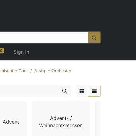
0
Sign in
mischter Chor
5-stg. + Orchester
Advent- /
Advent
Chorbücher
Weihnachtsmessen