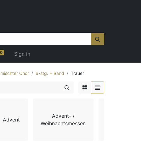
0
Sign in
mischter Chor
6-stg. + Band
Trauer
Advent- /
Advent
Chorbücher
Weihnachtsmessen