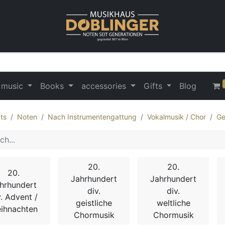
 music
Books
accessories
Gifts
Blog
ts
Noten
Nach Instrumentengattung
Vokalmusik / Chor
Ge
20.
20.
20.
Jahrhundert
Jahrhundert
hrhundert
div.
div.
v. Advent /
geistliche
weltliche
ihnachten
Chormusik
Chormusik