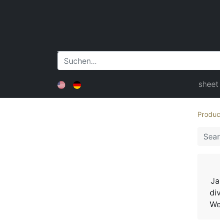
sheet
Produc
Ja
di
We