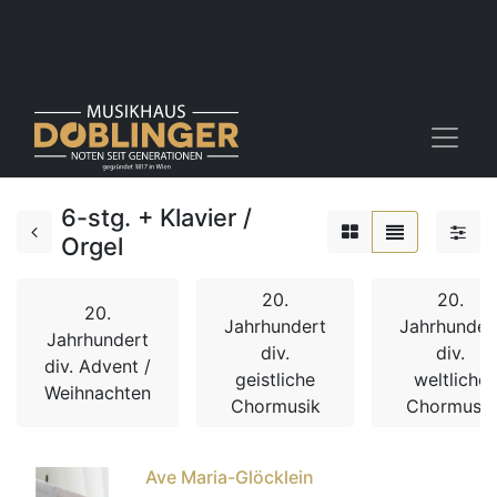
6-stg. + Klavier /
Orgel
20.
20.
20.
Jahrhundert
Jahrhunder
Jahrhundert
div.
div.
div. Advent /
geistliche
weltliche
Weihnachten
Chormusik
Chormusik
Ave Maria-Glöcklein