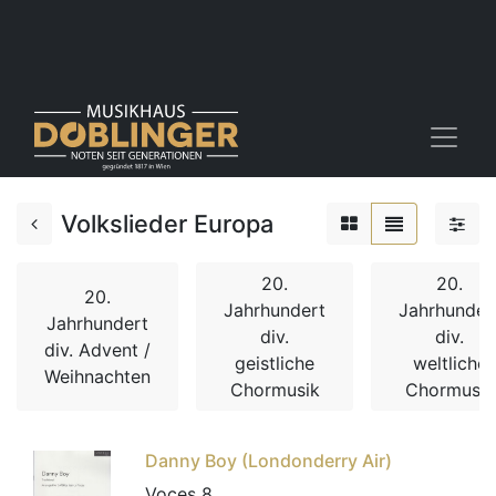
Volkslieder Europa
20.
20.
20.
Jahrhundert
Jahrhunder
Jahrhundert
div.
div.
div. Advent /
geistliche
weltliche
Weihnachten
Chormusik
Chormusik
Danny Boy (Londonderry Air)
Voces 8