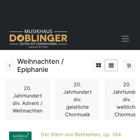
Weihnachten /
Epiphanie
20.
20.
20.
Jahrhundert
Jahrhunder
Jahrhundert
div.
div.
div. Advent /
geistliche
weltliche
Weihnachten
Chormusik
Chormusik
Der Stern von Bethlehem, op. 164