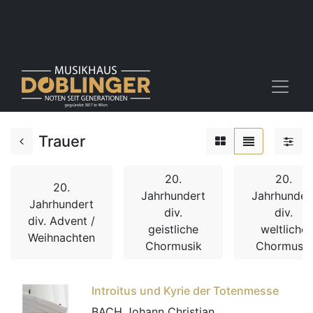
Trauer
20.
20.
20.
Jahrhundert
Jahrhunder
Jahrhundert
div.
div.
div. Advent /
geistliche
weltliche
Weihnachten
Chormusik
Chormusik
Introitus und Kyrie der Totenmesse
BACH Johann Christian