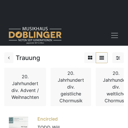
Trauung
20.
20.
20.
Jahrhundert
Jahrhunder
Jahrhundert
div.
div.
div. Advent /
geistliche
weltliche
Weihnachten
Chormusik
Chormusik
Encircled
TODD Will