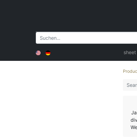
sheet
Produc
Ja
di
We