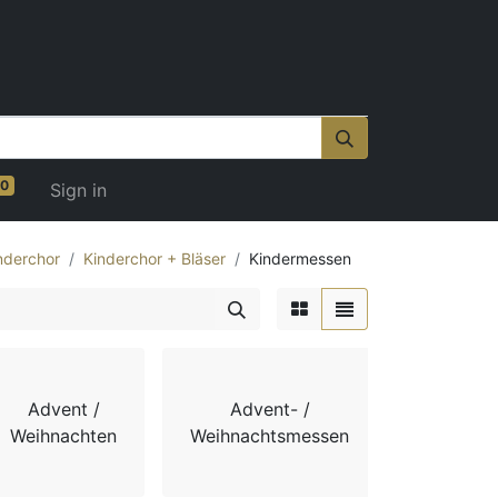
0
Sign in
nderchor
Kinderchor + Bläser
Kindermessen
Advent /
Advent- /
Adv
Weihnachten
Weihnachtsmessen
Weihnach