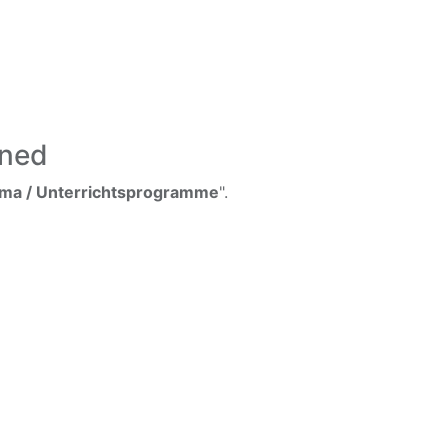
ined
ema / Unterrichtsprogramme
".