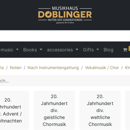
 music
Books
accessories
Gifts
Blog
ts
Noten
Nach Instrumentengattung
Vokalmusik / Chor
Ki
20.
20.
20.
Jahrhundert
Jahrhundert
hrhundert
div.
div.
v. Advent /
geistliche
weltliche
ihnachten
Chormusik
Chormusik