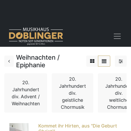
Weihnachten /
Epiphanie
20.
20.
20.
Jahrhundert
Jahrhunder
Jahrhundert
div.
div.
div. Advent /
geistliche
weltliche
Weihnachten
Chormusik
Chormusik
Kommet ihr Hirten, aus ''Die Geburt