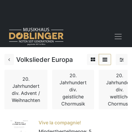
Volkslieder Europa
20.
20.
20.
Jahrhundert
Jahrhunder
Jahrhundert
div.
div.
div. Advent /
geistliche
weltliche
Weihnachten
Chormusik
Chormusik
Vive la compagnie!
Mindestbestellmenge:
5