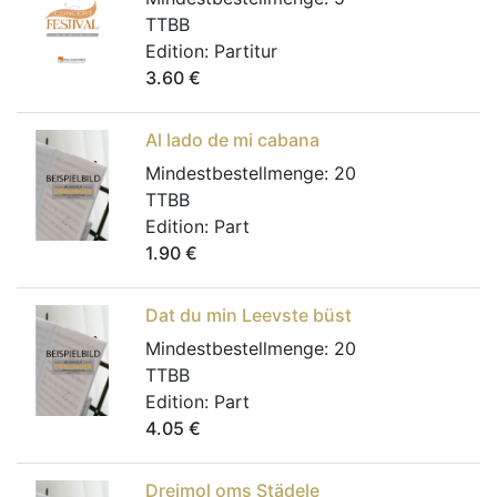
TTBB
Edition:
Partitur
3.60
€
Al lado de mi cabana
Mindestbestellmenge:
20
TTBB
Edition:
Part
1.90
€
Dat du min Leevste büst
Mindestbestellmenge:
20
TTBB
Edition:
Part
4.05
€
Dreimol oms Städele