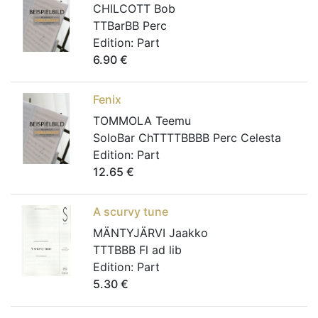
CHILCOTT Bob
TTBarBB Perc
Edition:
Part
6.90
€
Fenix
TOMMOLA Teemu
SoloBar ChTTTTBBBB Perc Celesta
Edition:
Part
12.65
€
A scurvy tune
MÄNTYJÄRVI Jaakko
TTTBBB Fl ad lib
Edition:
Part
5.30
€