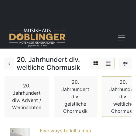
20. Jahrhundert div.
weltliche Chormusik
20.
20.
20.
Jahrhundert
Jahrhunder
Jahrhundert
div.
div.
div. Advent /
geistliche
weltliche
Weihnachten
Chormusik
Chormusik
Five ways to kill a man