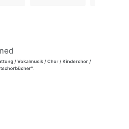
ined
tung / Vokalmusik / Chor / Kinderchor /
htschorbücher
".