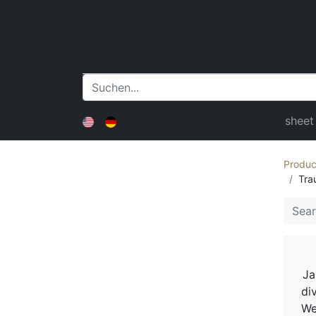
sheet
Produc
Tra
Ja
di
We