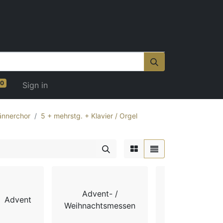
0
Sign in
nnerchor
5 + mehrstg. + Klavier / Orgel
Advent- /
Advent
Chorbücher
Weihnachtsmessen