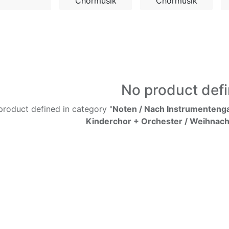
Chormusik
Chormusik
No product def
product defined in category "
Noten / Nach Instrumentengat
Kinderchor + Orchester / Weihnac