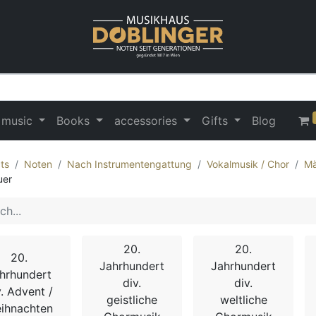
 music
Books
accessories
Gifts
Blog
ts
Noten
Nach Instrumentengattung
Vokalmusik / Chor
Mä
uer
20.
20.
20.
Jahrhundert
Jahrhundert
hrhundert
div.
div.
v. Advent /
geistliche
weltliche
ihnachten