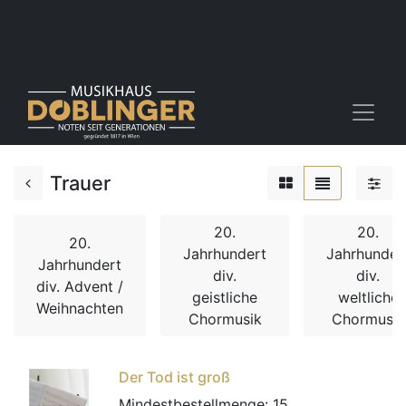
Trauer
20.
20.
20.
Jahrhundert
Jahrhunder
Jahrhundert
div.
div.
div. Advent /
geistliche
weltliche
Weihnachten
Chormusik
Chormusik
Der Tod ist groß
Mindestbestellmenge:
15