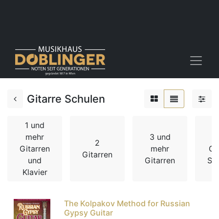
Gitarre Schulen
1 und
mehr
3 und
2
Gitarren
mehr
Gi
Gitarren
und
Gitarren
Sc
Klavier
The Kolpakov Method for Russian
Gypsy Guitar