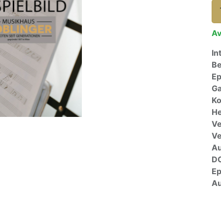
Av
In
Be
E
Ga
Ko
He
Ve
V
A
D
E
Au