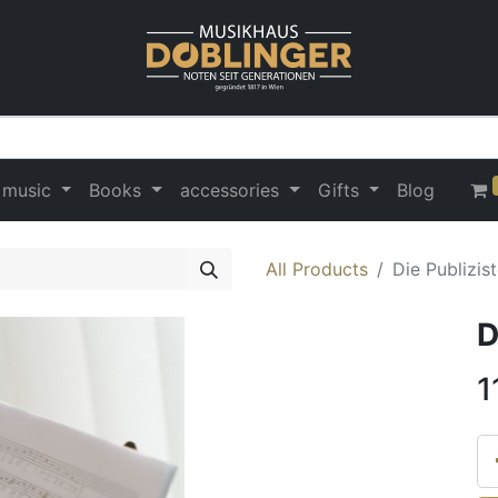
 music
Books
accessories
Gifts
Blog
All Products
Die Publizis
D
1