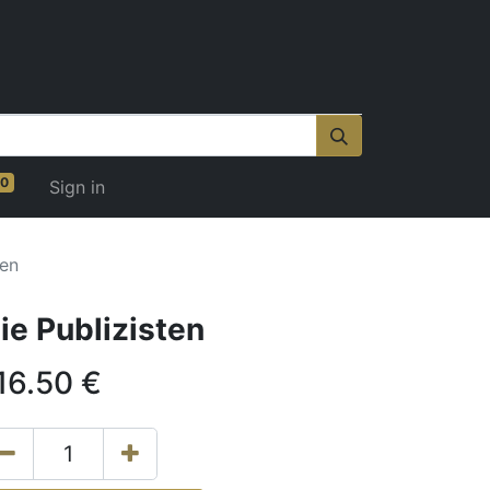
0
Sign in
ten
ie Publizisten
16.50
€