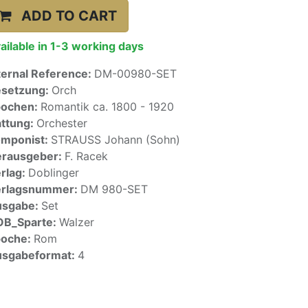
ADD TO CART
ailable in 1-3 working days
ternal Reference:
DM-00980-SET
setzung:
Orch
pochen:
Romantik ca. 1800 - 1920
ttung:
Orchester
mponist:
STRAUSS Johann (Sohn)
rausgeber:
F. Racek
rlag:
Doblinger
erlagsnummer:
DM 980-SET
usgabe:
Set
OB_Sparte:
Walzer
poche:
Rom
sgabeformat:
4