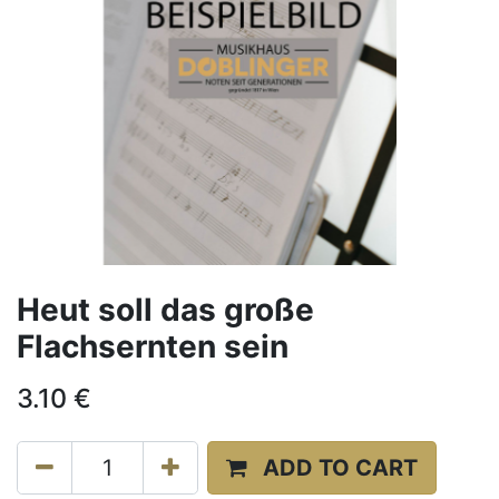
Heut soll das große
Flachsernten sein
3.10
€
ADD TO CART