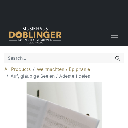
All Products
Weihnachten / Epiphanie
Auf, gläubige Seelen / Adeste fideles