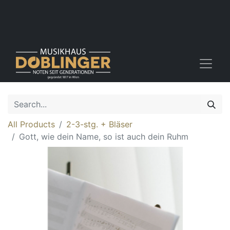
All Products
2-3-stg. + Bläser
Gott, wie dein Name, so ist auch dein Ruhm