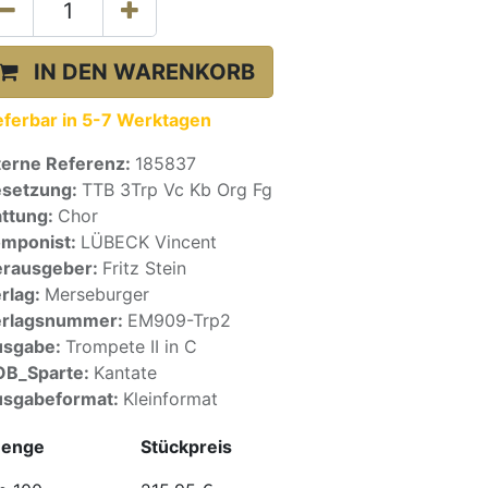
IN DEN WARENKORB
eferbar in 5-7 Werktagen
terne Referenz:
185837
setzung:
TTB 3Trp Vc Kb Org Fg
ttung:
Chor
mponist:
LÜBECK Vincent
rausgeber:
Fritz Stein
rlag:
Merseburger
erlagsnummer:
EM909-Trp2
usgabe:
Trompete II in C
OB_Sparte:
Kantate
sgabeformat:
Kleinformat
enge
Stückpreis