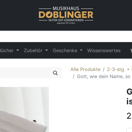
Bücher
Zubehör
Geschenke
Wissenswertes
Alle Produkte
2-3-stg. + 
Gott, wie dein Name, so
G
i
2