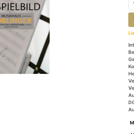
Li
In
Be
Ga
Ko
He
Ve
V
A
D
Au
M