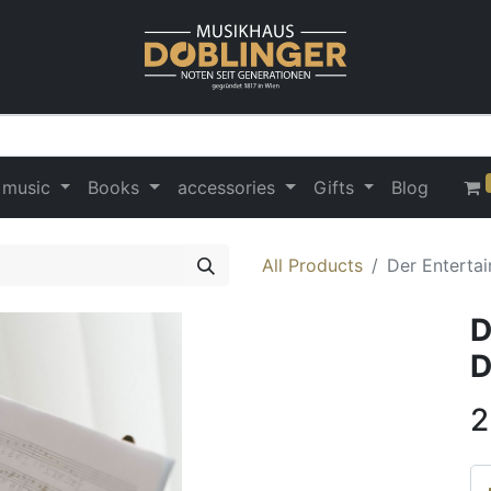
 music
Books
accessories
Gifts
Blog
All Products
Der Enterta
D
D
2