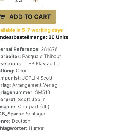
ADD TO CART
ailable in 5-7 working days
ndestbestellmenge:
20
Units
ternal Reference:
281876
arbeiter:
Pasquale Thibaut
setzung:
TTBB Klav ad lib
ttung:
Chor
mponist:
JOPLIN Scott
rlag:
Arrangement Verlag
erlagsnummer:
SM518
terpret:
Scott Joplin
usgabe:
Chorpart (dt.)
OB_Sparte:
Schlager
enre:
Deutsch
hlagwörter:
Humor