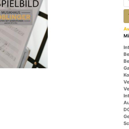
Av
Mi
In
Be
Be
Ga
Ko
Ve
V
In
A
D
G
Sc