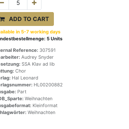
ADD TO CART
ailable in 5-7 working days
ndestbestellmenge:
5
Units
ternal Reference:
307591
arbeiter:
Audrey Snyder
setzung:
SSA Klav ad lib
ttung:
Chor
rlag:
Hal Leonard
erlagsnummer:
HL00200882
usgabe:
Part
OB_Sparte:
Weihnachten
sgabeformat:
Kleinformat
hlagwörter:
Weihnachten