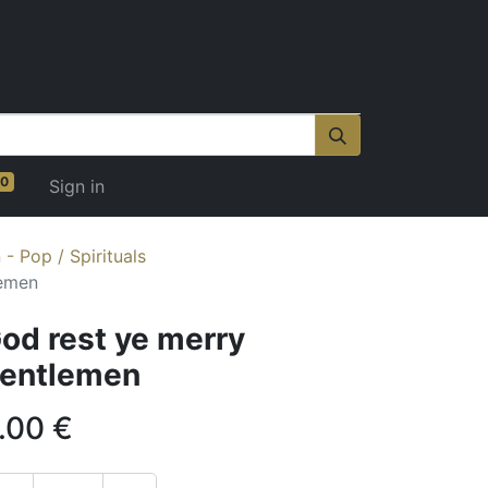
0
Sign in
- Pop / Spirituals
lemen
od rest ye merry
entlemen
.00
€