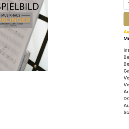
Av
Mi
In
Be
Be
Ga
Ve
V
A
D
Au
Sc