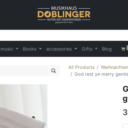
 music
Books
accessories
Gifts
Blog
All Products
Weihnachten 
God rest ye merry gent
G
g
3