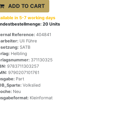
ADD TO CART
ailable in 5-7 working days
ndestbestellmenge:
20
Units
ternal Reference:
404841
arbeiter:
Uli Führe
setzung:
SATB
rlag:
Helbling
erlagsnummer:
371130325
BN:
9783711303257
SMN:
9790207101761
usgabe:
Part
OB_Sparte:
Volkslied
poche:
Neu
sgabeformat:
Kleinformat