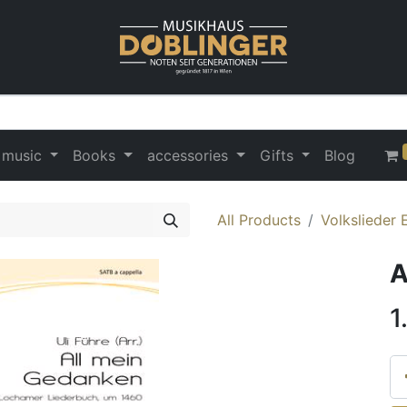
 music
Books
accessories
Gifts
Blog
All Products
Volkslieder 
A
1