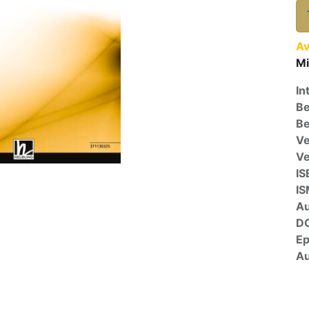
Av
Mi
In
Be
Be
Ve
V
IS
I
A
D
E
Au