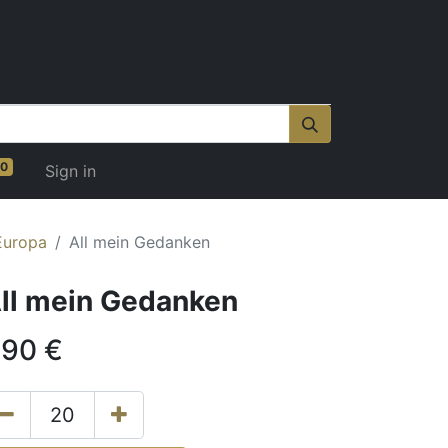
0
Sign in
Europa
All mein Gedanken
ll mein Gedanken
.90
€