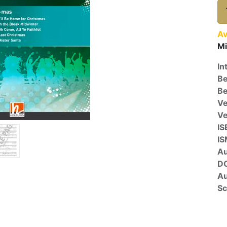
Av
Mi
In
Be
Be
Ve
V
IS
I
A
D
Au
Sc