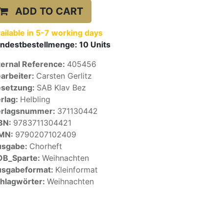
ADD TO CART
ailable in 5-7 working days
ndestbestellmenge:
10
Units
ternal Reference:
405456
arbeiter:
Carsten Gerlitz
setzung:
SAB Klav Bez
rlag:
Helbling
erlagsnummer:
371130442
BN:
9783711304421
SMN:
9790207102409
usgabe:
Chorheft
OB_Sparte:
Weihnachten
sgabeformat:
Kleinformat
hlagwörter:
Weihnachten