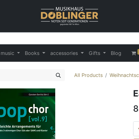
 music
Books
accessories
Gifts
Blog
All Products
Weihnachtsc
E
8