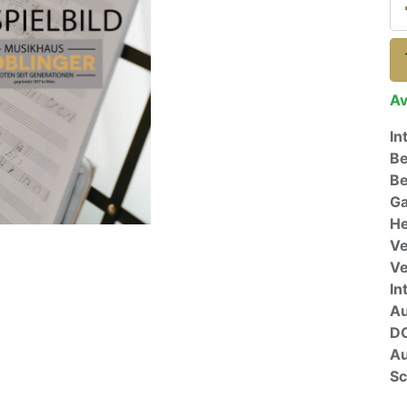
Av
In
Be
Be
Ga
He
Ve
V
In
A
D
Au
Sc