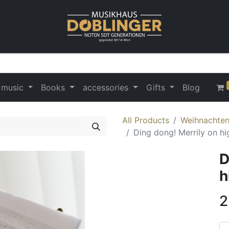
 music
Books
accessories
Gifts
Blog
All Products
Weihnachten 
Ding dong! Merrily on hi
D
h
2