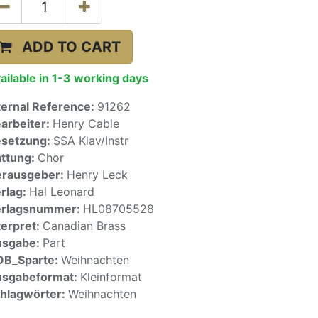
ADD TO CART
ailable in 1-3 working days
ternal Reference:
91262
arbeiter:
Henry Cable
setzung:
SSA Klav/Instr
ttung:
Chor
rausgeber:
Henry Leck
rlag:
Hal Leonard
erlagsnummer:
HL08705528
terpret:
Canadian Brass
usgabe:
Part
OB_Sparte:
Weihnachten
sgabeformat:
Kleinformat
hlagwörter:
Weihnachten