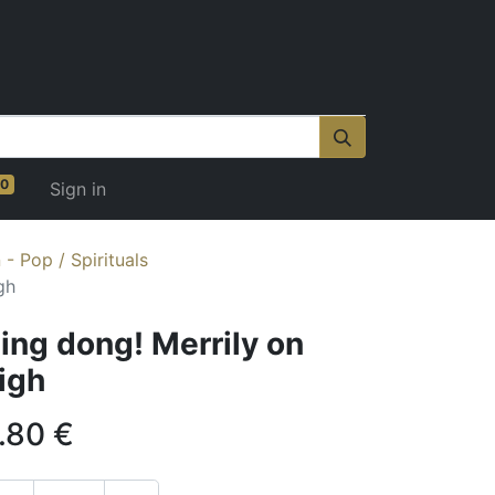
0
Sign in
- Pop / Spirituals
gh
ing dong! Merrily on
igh
.80
€