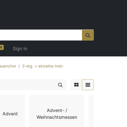
0
Sign in
auenchor
3-stg. + einzelne Instr.
Advent- /
Advent
Chorbücher
Weihnachtsmessen