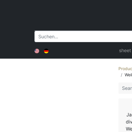
sheet
Produc
Wei
Ja
di
We