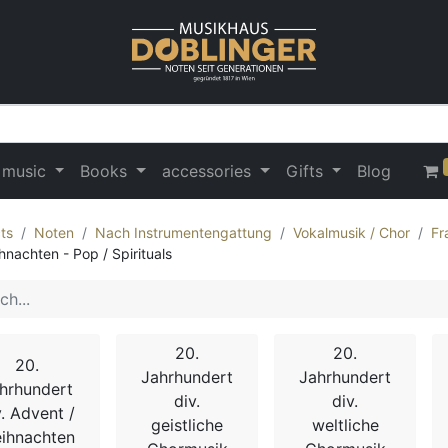
 music
Books
accessories
Gifts
Blog
ts
Noten
Nach Instrumentengattung
Vokalmusik / Chor
Fr
hnachten - Pop / Spirituals
20.
20.
20.
Jahrhundert
Jahrhundert
hrhundert
div.
div.
v. Advent /
geistliche
weltliche
ihnachten