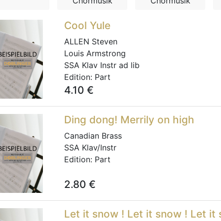
Chormusik
Chormusik
Cool Yule
ALLEN Steven
Louis Armstrong
SSA Klav Instr ad lib
Edition:
Part
4.10
€
Ding dong! Merrily on high
Canadian Brass
SSA Klav/Instr
Edition:
Part
2.80
€
Let it snow ! Let it snow ! Let it