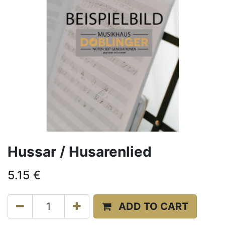
Hussar / Husarenlied
5.15
€
ADD TO CART