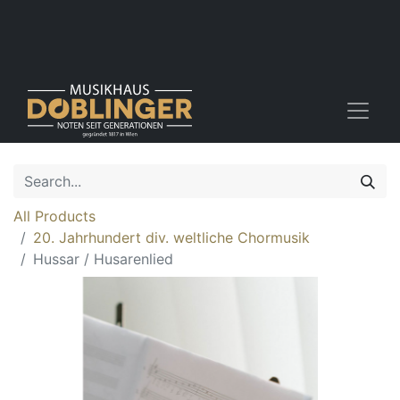
All Products
20. Jahrhundert div. weltliche Chormusik
Hussar / Husarenlied