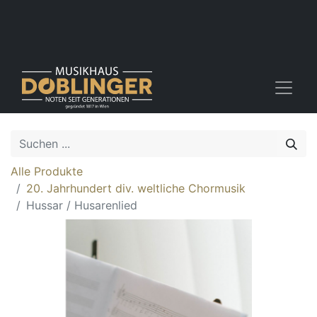
Alle Produkte
20. Jahrhundert div. weltliche Chormusik
Hussar / Husarenlied