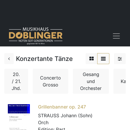
Konzertante Tänze
20.
Gesang
Concerto
/ 21.
und
Kam
Grosso
Jhd.
Orchester
Grillenbanner op. 247
STRAUSS Johann (Sohn)
Orch
Edition:
Part