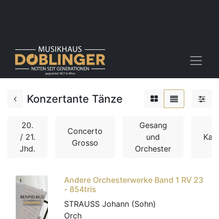
Konzertante Tänze
20.
Gesang
Concerto
/ 21.
und
Kam
Grosso
Jhd.
Orchester
Andere Orchesterwerke Band 1 RV 23
- 854tris
STRAUSS Johann (Sohn)
Orch