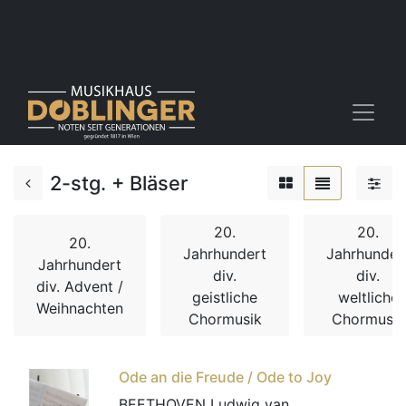
2-stg. + Bläser
20.
20.
20.
Jahrhundert
Jahrhunder
Jahrhundert
div.
div.
div. Advent /
geistliche
weltliche
Weihnachten
Chormusik
Chormusik
Ode an die Freude / Ode to Joy
BEETHOVEN Ludwig van