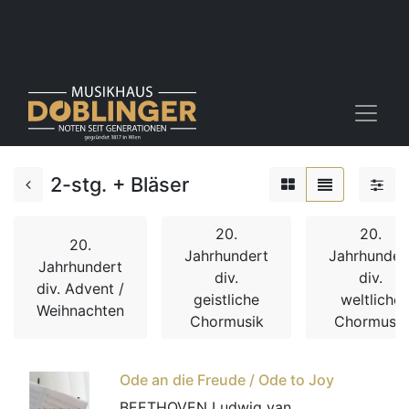
2-stg. + Bläser
20.
20.
20.
Jahrhundert
Jahrhunder
Jahrhundert
div.
div.
div. Advent /
geistliche
weltliche
Weihnachten
Chormusik
Chormusik
Ode an die Freude / Ode to Joy
BEETHOVEN Ludwig van