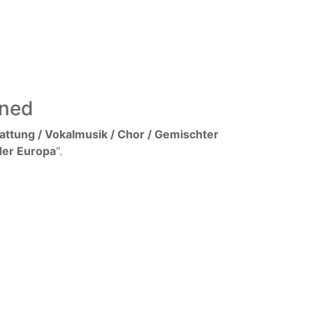
ined
ttung / Vokalmusik / Chor / Gemischter
eder Europa
".