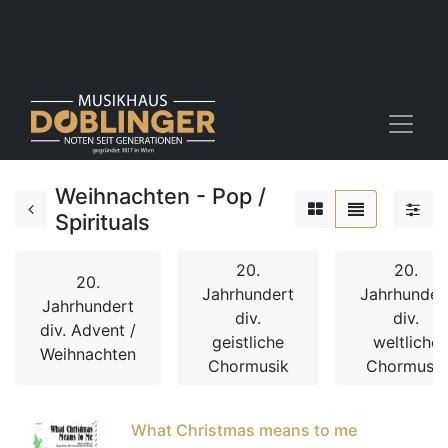
Weihnachten - Pop /
Spirituals
20.
20.
20.
Jahrhundert
Jahrhunder
Jahrhundert
div.
div.
div. Advent /
geistliche
weltliche
Weihnachten
Chormusik
Chormusik
What Christmas means to me