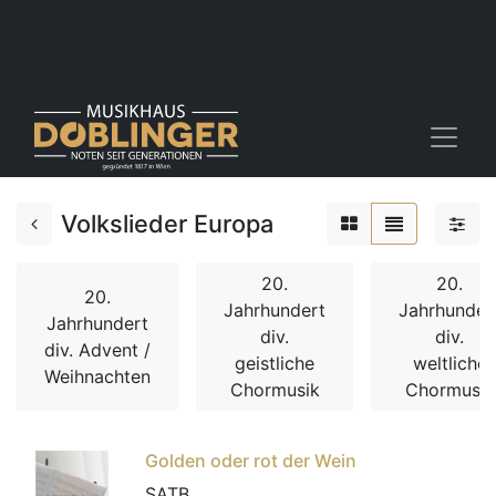
Volkslieder Europa
20.
20.
20.
Jahrhundert
Jahrhunder
Jahrhundert
div.
div.
div. Advent /
geistliche
weltliche
Weihnachten
Chormusik
Chormusik
Golden oder rot der Wein
SATB