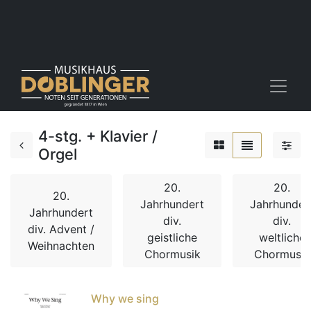
4-stg. + Klavier /
Orgel
20.
20.
20.
Jahrhundert
Jahrhunder
Jahrhundert
div.
div.
div. Advent /
geistliche
weltliche
Weihnachten
Chormusik
Chormusik
Why we sing