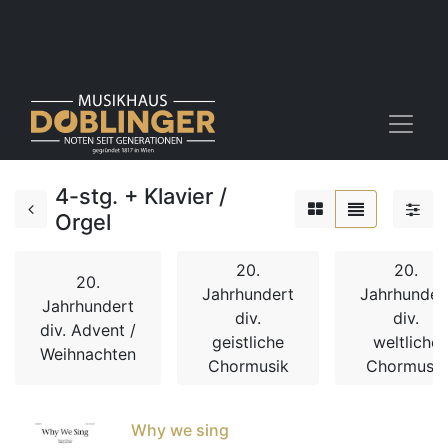
4-stg. + Klavier /
Orgel
20.
20.
20.
Jahrhundert
Jahrhunder
Jahrhundert
div.
div.
div. Advent /
geistliche
weltliche
Weihnachten
Chormusik
Chormusik
Why we sing