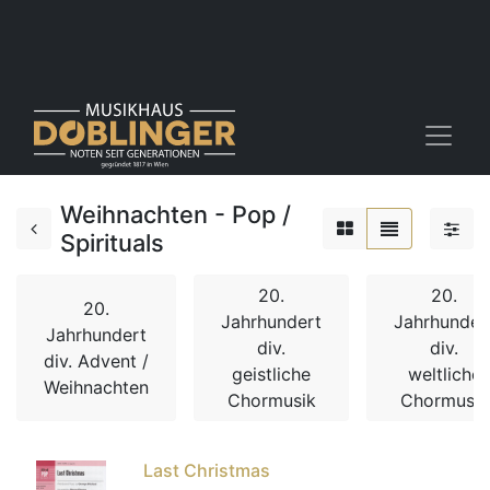
Weihnachten - Pop /
Spirituals
20.
20.
20.
Jahrhundert
Jahrhunder
Jahrhundert
div.
div.
div. Advent /
geistliche
weltliche
Weihnachten
Chormusik
Chormusik
Last Christmas