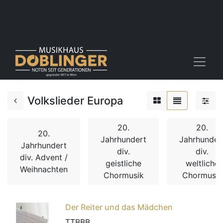
Volkslieder Europa
20.
20.
20.
Jahrhundert
Jahrhunder
Jahrhundert
div.
div.
div. Advent /
geistliche
weltliche
Weihnachten
Chormusik
Chormusik
Der Reiter und das Mädchen
TTBBB