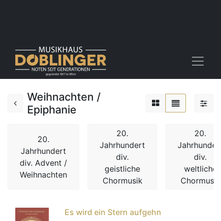
Weihnachten /
Epiphanie
20.
20.
20.
Jahrhundert
Jahrhunder
Jahrhundert
div.
div.
div. Advent /
geistliche
weltliche
Weihnachten
Chormusik
Chormusik
Es wird ein Stern aufgehn