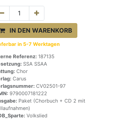
IN DEN WARENKORB
eferbar in 5-7 Werktagen
terne Referenz:
187135
setzung:
SSA SSAA
ttung:
Chor
rlag:
Carus
erlagsnummer:
CV02501-97
SMN:
9790007181222
usgabe:
Paket (Chorbuch + CD 2 mit
llaufnahmen)
OB_Sparte:
Volkslied