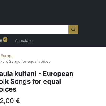
0
Anmelden
r Europa
 Folk Songs for equal voices
aula kultani - European
olk Songs for equal
oices
2,00
€