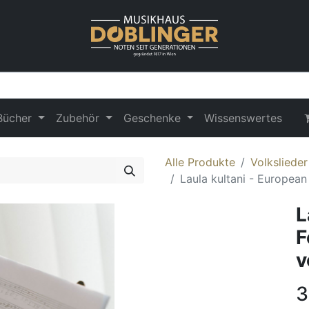
Bücher
Zubehör
Geschenke
Wissenswertes
Alle Produkte
Volksliede
Laula kultani - European
L
F
v
3