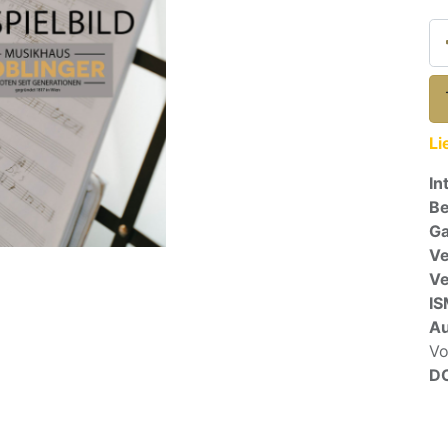
Li
In
Be
Ga
Ve
V
I
A
Vo
D