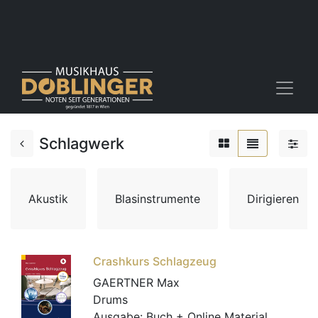
Schlagwerk
Akustik
Blasinstrumente
Dirigieren
Crashkurs Schlagzeug
GAERTNER Max
Drums
Ausgabe:
Buch + Online Material