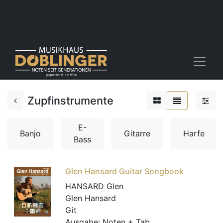
Zupfinstrumente
E-
Banjo
Gitarre
Harfe
Bass
Glen Hansard Guitar Songbook
HANSARD Glen
Glen Hansard
Git
Ausgabe:
Noten + Tab