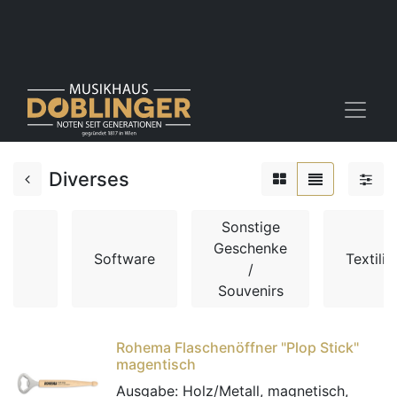
Diverses
Sonstige
Geschenke
Software
Textilie
/
Souvenirs
Rohema Flaschenöffner "Plop Stick"
magentisch
Ausgabe:
Holz/Metall, magnetisch,