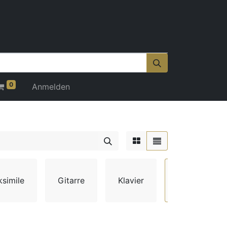
0
Anmelden
ksimile
Gitarre
Klavier
Orchestratio