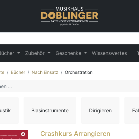
Bücher
Zubehör
Geschenke
Wissenswertes
te
Bücher
Nach Einsatz
Orchestration
ustik
Blasinstrumente
Dirigieren
Fa
Crashkurs Arrangieren