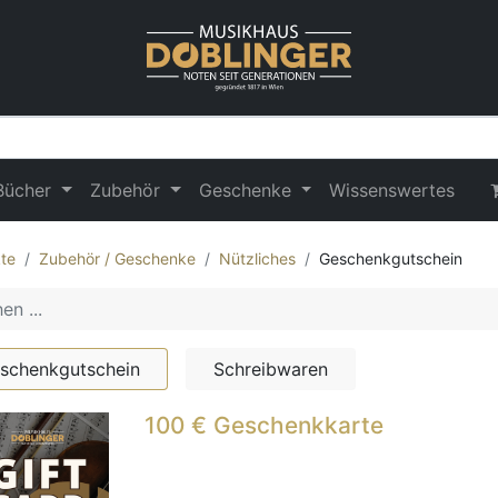
Bücher
Zubehör
Geschenke
Wissenswertes
te
Zubehör / Geschenke
Nützliches
Geschenkgutschein
schenkgutschein
Schreibwaren
100 € Geschenkkarte