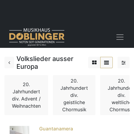
Volkslieder ausser
Europa
20.
20.
20.
Jahrhundert
Jahrhunder
Jahrhundert
div.
div.
div. Advent /
geistliche
weltliche
Weihnachten
Chormusik
Chormusik
Guantanamera