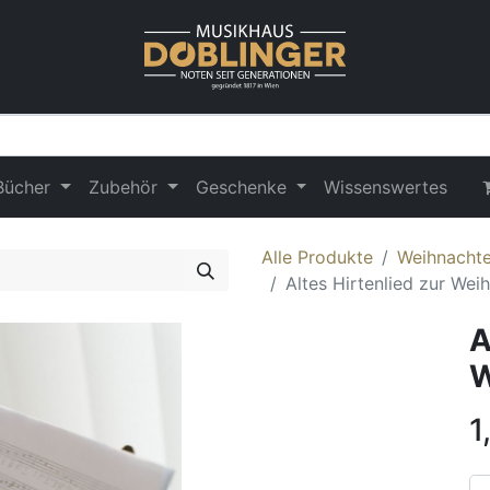
Bücher
Zubehör
Geschenke
Wissenswertes
Alle Produkte
Weihnachte
Altes Hirtenlied zur Weih
A
W
1