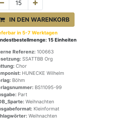
IN DEN WARENKORB
eferbar in 5-7 Werktagen
ndestbestellmenge:
15
Einheiten
terne Referenz:
100663
setzung:
SSATTBB Org
ttung:
Chor
mponist:
HUNECKE Wilhelm
rlag:
Böhm
erlagsnummer:
BS11095-99
usgabe:
Part
OB_Sparte:
Weihnachten
sgabeformat:
Kleinformat
hlagwörter:
Weihnachten