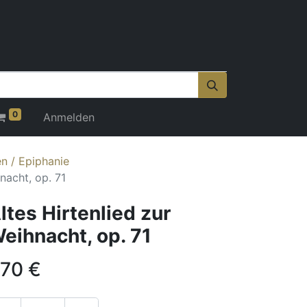
0
Anmelden
n / Epiphanie
nacht, op. 71
ltes Hirtenlied zur
eihnacht, op. 71
,70
€