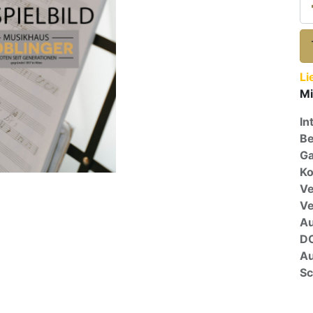
Li
Mi
In
Be
Ga
Ko
Ve
V
A
D
Au
Sc