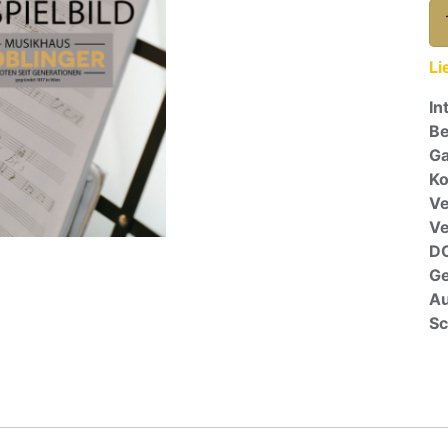
Li
In
Be
Ga
Ko
Ve
V
D
G
Au
Sc