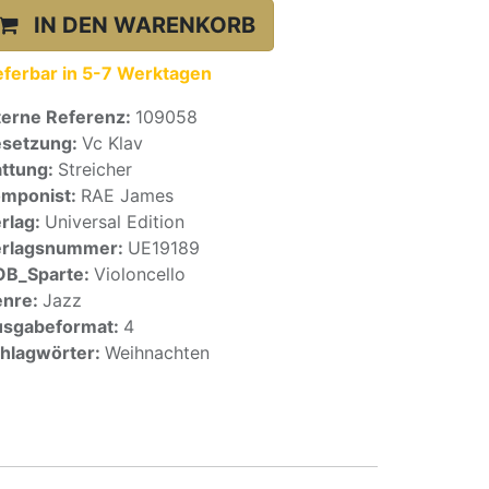
IN DEN WARENKORB
eferbar in 5-7 Werktagen
terne Referenz:
109058
setzung:
Vc Klav
ttung:
Streicher
mponist:
RAE James
rlag:
Universal Edition
erlagsnummer:
UE19189
OB_Sparte:
Violoncello
enre:
Jazz
sgabeformat:
4
hlagwörter:
Weihnachten