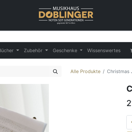
Bücher
Zubehör
Geschenke
Wissenswertes
Alle Produkte
Christmas 
C
2