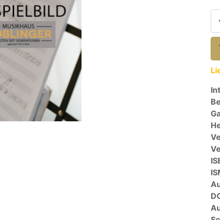
Li
In
Be
Ga
He
Ve
V
IS
I
A
D
Au
Sc