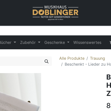
Bücher
Zubehör
Geschenke
Wissenswertes
Alle Produkte
Trauung
Beschenkt - Lieder zu H
B
H
Z
8