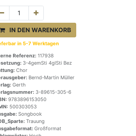
IN DEN WARENKORB
eferbar in 5-7 Werktagen
terne Referenz:
117938
setzung:
3-4gemSti 4glSti Bez
ttung:
Chor
rausgeber:
Bernd-Martin Müller
rlag:
Gerth
erlagsnummer:
3-89615-305-6
BN:
9783896153050
SMN:
500303053
usgabe:
Songbook
OB_Sparte:
Trauung
sgabeformat:
Großformat
hlagwörter:
Hoch