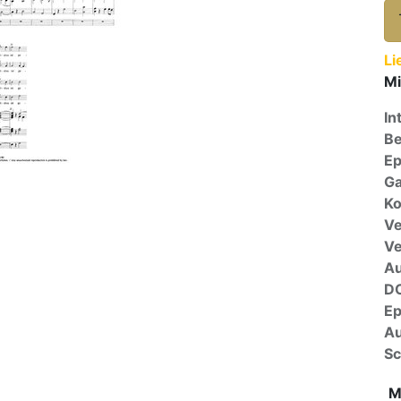
Li
Mi
In
Be
E
Ga
Ko
Ve
V
A
D
E
Au
Sc
M