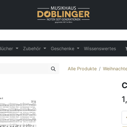
Bücher
Zubehör
Geschenke
Wissenswertes
Alle Produkte
Weihnachte
C
1