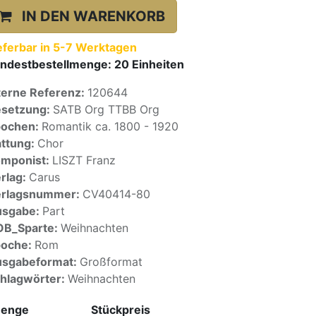
IN DEN WARENKORB
eferbar in 5-7 Werktagen
ndestbestellmenge:
20
Einheiten
terne Referenz:
120644
setzung:
SATB Org TTBB Org
pochen:
Romantik ca. 1800 - 1920
ttung:
Chor
mponist:
LISZT Franz
rlag:
Carus
erlagsnummer:
CV40414-80
usgabe:
Part
OB_Sparte:
Weihnachten
poche:
Rom
sgabeformat:
Großformat
hlagwörter:
Weihnachten
enge
Stückpreis