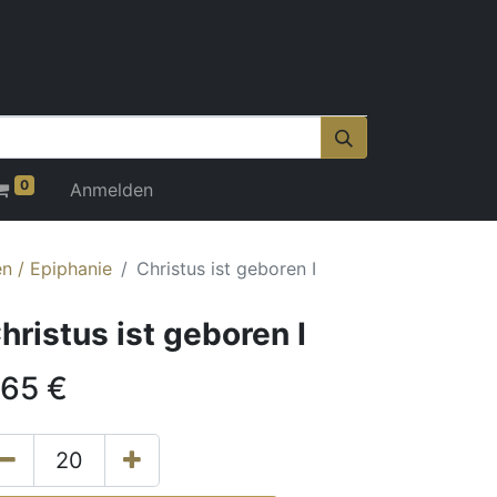
0
Anmelden
n / Epiphanie
Christus ist geboren I
hristus ist geboren I
,65
€